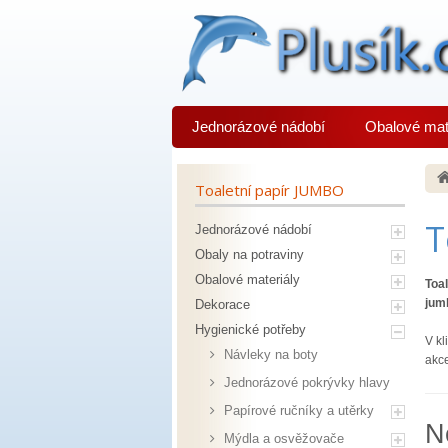
Jednorázové nádobí
Obalové mat
Toaletní papír JUMBO
T
Jednorázové nádobí
Obaly na potraviny
Obalové materiály
Toa
jum
Dekorace
Hygienické potřeby
V kl
Návleky na boty
akc
Jednorázové pokrývky hlavy
Papírové ručníky a utěrky
N
Mýdla a osvěžovače