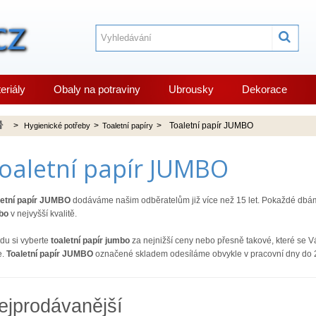
eriály
Obaly na potraviny
Ubrousky
Dekorace
>
>
>
Toaletní papír JUMBO
Hygienické potřeby
Toaletní papíry
oaletní papír JUMBO
letní papír JUMBO
dodáváme našim odběratelům již více než 15 let. Pokaždé dbá
bo
v nejvyšší kvalitě.
idu si vyberte
toaletní papír jumbo
za nejnižší ceny nebo přesně takové, které se V
e.
Toaletní papír JUMBO
označené skladem odesíláme obvykle v pracovní dny do 24
ejprodávanější