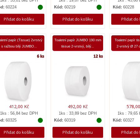
1ks : 35,01 bez DPH
1ks : 19,87 bez DPH
1ks : 45,68
d:
60224
Kód:
60219
Kód:
60228
Přidat do košíku
Přidat do košíku
Přidat do
aletní papír (Tissue) 2vrstvý
Toaletní papír JUMBO 190 mm
Toaletní papír 
s ražbou bílý JUMBO...
tissue 2-vrstvý, bílý...
2-vrstvý Ø 27 c
412,00 Kč
492,00 Kč
578,00
1ks : 56,84 bez DPH
1ks : 33,89 bez DPH
1ks : 79,65
d:
60325
Kód:
60319
Kód:
60327
Přidat do košíku
Přidat do košíku
Přidat do