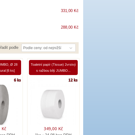
331,00 Kč
288,00 Kč
řadit podle
Podle ceny: od nejnižší
JUMBO, Ø 28
Toaletní papír (Tissue) 2vrstvý
ural [6 ks]
s ražbou bílý JUMBO...
 Kč
349,00 Kč