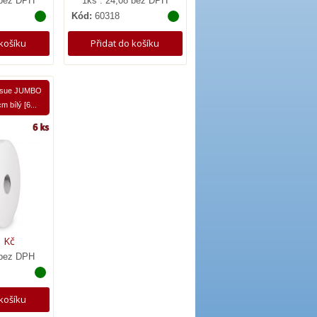
 bez DPH
1ks : 24,08 bez DPH
Kód:
60318
 košíku
Přidat do košíku
tissue JUMBO
m bílý [6...
 Kč
 bez DPH
 košíku