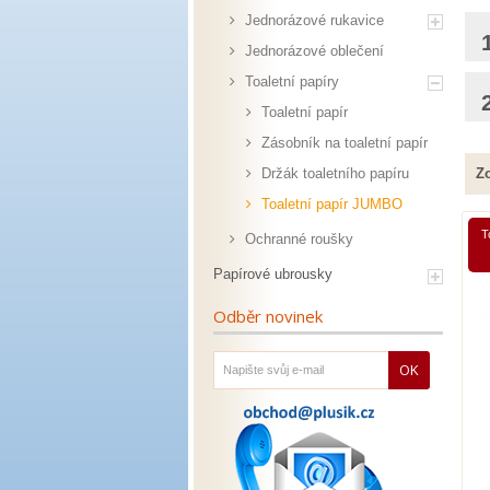
Jednorázové rukavice
Jednorázové oblečení
Toaletní papíry
Toaletní papír
Zásobník na toaletní papír
Zo
Držák toaletního papíru
Toaletní papír JUMBO
T
Ochranné roušky
Papírové ubrousky
Odběr novinek
OK