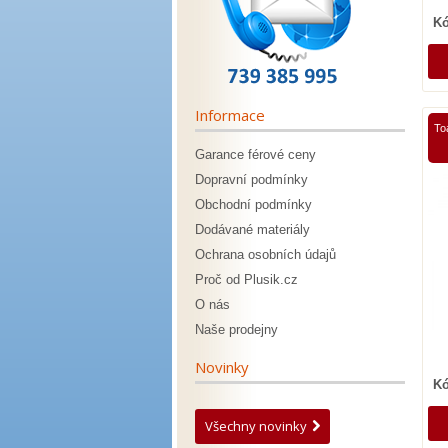
Kó
Informace
To
Garance férové ceny
Dopravní podmínky
Obchodní podmínky
Dodávané materiály
Ochrana osobních údajů
Proč od Plusik.cz
O nás
Naše prodejny
Novinky
Kó
Všechny novinky