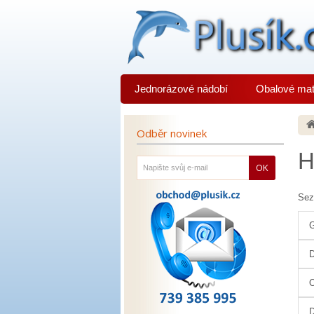
Jednorázové nádobí
Obalové mat
Odběr novinek
H
OK
Sez
G
D
O
D