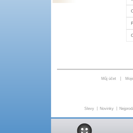
O
P
O
Můj účet
Moj
Slevy
Novinky
Nejprod