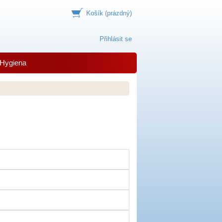
Košík
(prázdný)
Přihlásit se
Hygiena