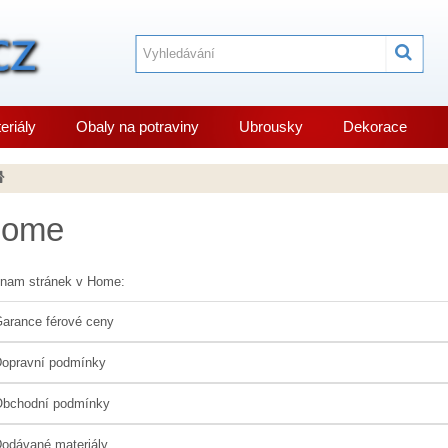
eriály
Obaly na potraviny
Ubrousky
Dekorace
ome
nam stránek v Home:
arance férové ceny
opravní podmínky
bchodní podmínky
odávané materiály