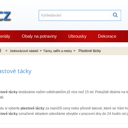
eriály
Obaly na potraviny
Ubrousky
Dekorace
>
>
>
Plastové tácky
Jednorázové nádobí
Tácky, talíře a misky
astové tácky
stové tácky
dodáváme našim odběratelům již více než 15 let. Pokaždé dbáme na 
itě.
idu si vyberte
plastové tácky
za nejnižší ceny nebo přesně takové, které se Vám ho
stové tácky
označené skladem odesíláme obvykle v pracovní dny do 24 hodin od př