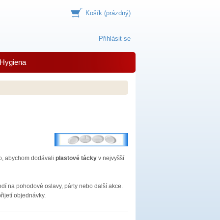
Košík
(prázdný)
Přihlásit se
Hygiena
to, abychom dodávali
plastové tácky
v nejvyšší
dí na pohodové oslavy, párty nebo další akce.
ijetí objednávky.