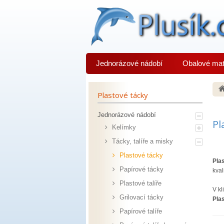
Jednorázové nádobí
Obalové mat
Plastové tácky
Jednorázové nádobí
Pl
Kelímky
Tácky, talíře a misky
Plastové tácky
Pla
Papírové tácky
kval
Plastové talíře
V kl
Grilovací tácky
Pla
Papírové talíře