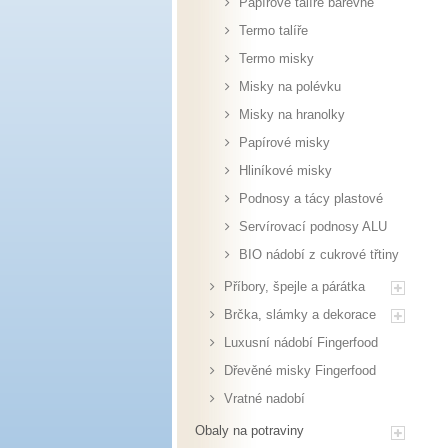
Papírové talíře barevné
Termo talíře
Termo misky
Misky na polévku
Misky na hranolky
Papírové misky
Hliníkové misky
Podnosy a tácy plastové
Servírovací podnosy ALU
BIO nádobí z cukrové třtiny
Příbory, špejle a párátka
Brčka, slámky a dekorace
Luxusní nádobí Fingerfood
Dřevěné misky Fingerfood
Vratné nadobí
Obaly na potraviny