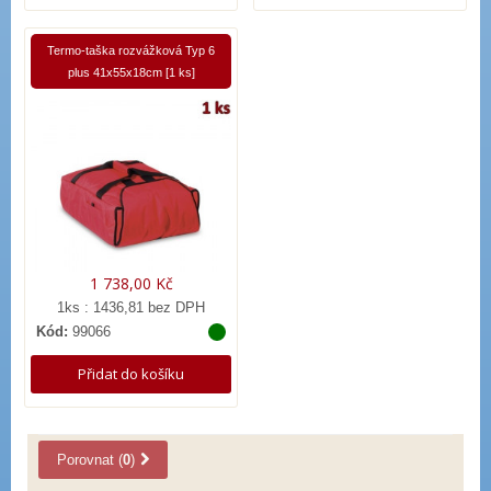
Termo-taška rozvážková Typ 6
plus 41x55x18cm [1 ks]
1 738,00 Kč
1ks : 1436,81 bez DPH
Kód:
99066
Přidat do košíku
Porovnat (
0
)