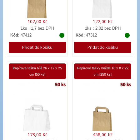
102,00 Kč
122,00 Kč
1ks : 1,7 bez DPH
1ks : 2,02 bez DPH
Kód:
47412
Kód:
47312
Přidat do košíku
Přidat do košíku
Papírová taška bílá 26 x 17 x 25
Papírové tašky hnědé 18 x 8 x 22
cm [50 ks]
cm [250 ks]
173,00 Kč
458,00 Kč