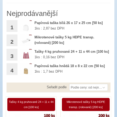
Nejprodávanější
Papírová taška bílá 26 x 17 x 25 cm [50 ks]
1
1ks : 2,87 bez DPH
Mikrotenové tašky 5 kg HDPE transp.
173,00 Kč
2
(rolované) [200 ks]
1ks : 0,14 bez DPH
Tašky 4 kg pruhované 24 + 11 x 44 cm [100 ks]
3
1ks : 0,16 bez DPH
34,00 Kč
Papírová taška hnědá 18 x 8 x 22 cm [50 ks]
18,00 Kč
4
1ks : 1,7 bez DPH
102,00 Kč
Seřadit podle
Podle ceny: od nejnižší
Tašky 4 kg pruhované 24 + 11 x 44
Mikrotenové tašky 5 kg HDPE
cm [100 ks]
transp. (rolované) [200 ks]