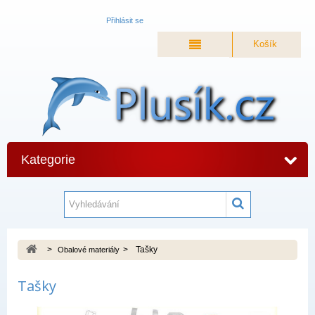
Přihlásit se
Košík
Kategorie
>
>
Tašky
Obalové materiály
Tašky