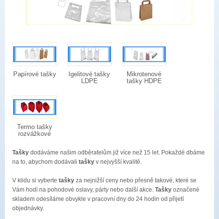
Papírové tašky
Igelitové tašky
Mikrotenové
LDPE
tašky HDPE
Termo tašky
rozvážkové
Tašky
dodáváme našim odběratelům již více než 15 let. Pokaždé dbáme
na to, abychom dodávali
tašky
v nejvyšší kvalitě.
V klidu si vyberte
tašky
za nejnižší ceny nebo přesně takové, které se
Vám hodí na pohodové oslavy, párty nebo další akce.
Tašky
označené
skladem odesíláme obvykle v pracovní dny do 24 hodin od přijetí
objednávky.