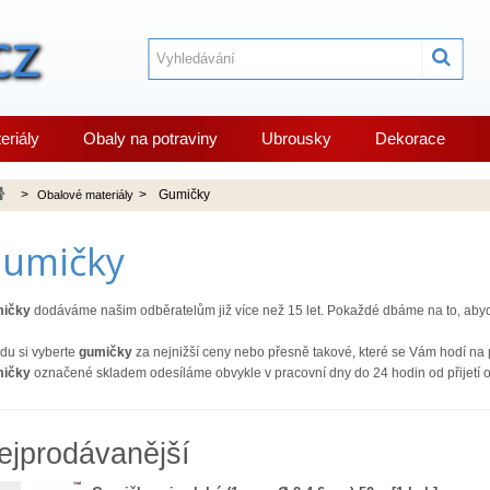
eriály
Obaly na potraviny
Ubrousky
Dekorace
>
>
Gumičky
Obalové materiály
umičky
ičky
dodáváme našim odběratelům již více než 15 let. Pokaždé dbáme na to, ab
idu si vyberte
gumičky
za nejnižší ceny nebo přesně takové, které se Vám hodí na 
ičky
označené skladem odesíláme obvykle v pracovní dny do 24 hodin od přijetí 
ejprodávanější