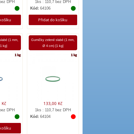
 bez DPH
1ks : 110,7 bez DPH
Kód:
64106
 košíku
Přidat do košíku
labé (1 mm,
Gumičky zelené slabé (1 mm,
1 kg]
Ø 4 cm) [1 kg]
 Kč
133,00 Kč
 bez DPH
1ks : 110,7 bez DPH
Kód:
64104
 košíku
Přidat do košíku