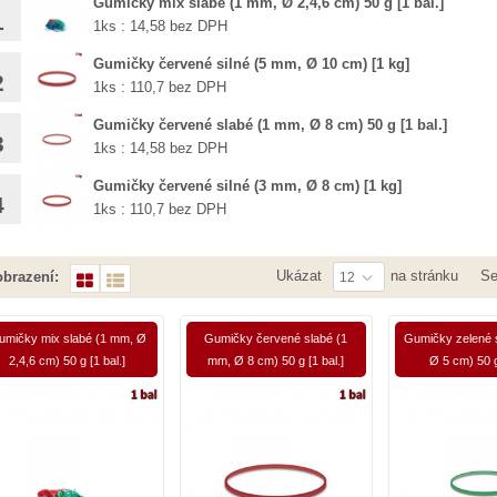
Gumičky mix slabé (1 mm, Ø 2,4,6 cm) 50 g [1 bal.]
1
1ks : 14,58 bez DPH
Gumičky červené silné (5 mm, Ø 10 cm) [1 kg]
2
1ks : 110,7 bez DPH
Gumičky červené slabé (1 mm, Ø 8 cm) 50 g [1 bal.]
3
1ks : 14,58 bez DPH
Gumičky červené silné (3 mm, Ø 8 cm) [1 kg]
4
1ks : 110,7 bez DPH
Ukázat
na stránku
Se
brazení:
12
umičky mix slabé (1 mm, Ø
Gumičky červené slabé (1
Gumičky zelené 
2,4,6 cm) 50 g [1 bal.]
mm, Ø 8 cm) 50 g [1 bal.]
Ø 5 cm) 50 g