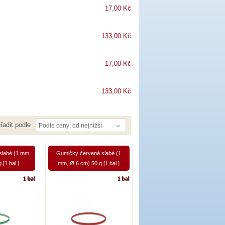
17,00 Kč
133,00 Kč
17,00 Kč
133,00 Kč
řadit podle
Podle ceny: od nejnižší
slabé (1 mm,
Gumičky červené slabé (1
 [1 bal.]
mm, Ø 6 cm) 50 g [1 bal.]