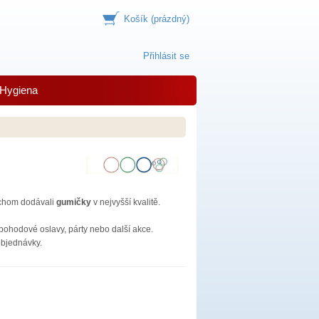
Košík
(prázdný)
Přihlásit se
Hygiena
ychom dodávali
gumičky
v nejvyšší kvalitě.
pohodové oslavy, párty nebo další akce.
objednávky.