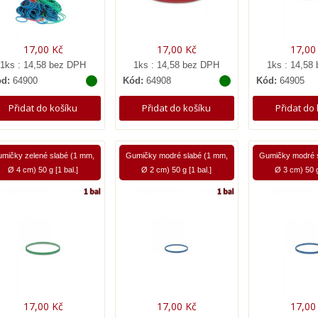
17,00 Kč
17,00 Kč
17,00
1ks : 14,58 bez DPH
1ks : 14,58 bez DPH
1ks : 14,58
d:
64900
Kód:
64908
Kód:
64905
Přidat do košíku
Přidat do košíku
Přidat do
mičky zelené slabé (1 mm,
Gumičky modré slabé (1 mm,
Gumičky modré s
Ø 4 cm) 50 g [1 bal.]
Ø 2 cm) 50 g [1 bal.]
Ø 3 cm) 50 g
17,00 Kč
17,00 Kč
17,00