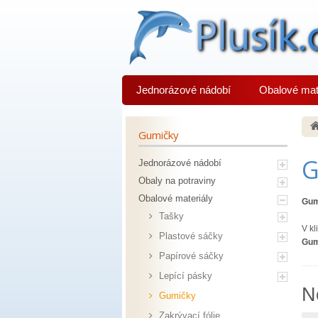
Jednorázové nádobí
Obalové mat
Gumičky
G
Jednorázové nádobí
Obaly na potraviny
Obalové materiály
Gum
Tašky
V kl
Plastové sáčky
Gum
Papírové sáčky
Lepící pásky
N
Gumičky
Zakrývací fólie