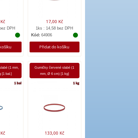
 Kč
17,00 Kč
 bez DPH
1ks : 14,58 bez DPH
Kód:
64906
 košíku
Přidat do košíku
labé (1 mm,
Gumičky červené slabé (1
 [1 bal.]
mm, Ø 6 cm) [1 kg]
 Kč
133,00 Kč