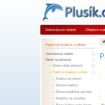
Jednorázové nádobí
Obalové mat
Papírové krabice s víkem
P
Jednorázové nádobí
Obaly na potraviny
Gastro obaly plastové
Papírové krabice s víkem
Krabice na cukroví
Dortové krabice
Dortové podložky pod dort
Krabičky na výslužky
Pizza krabice extra pevné