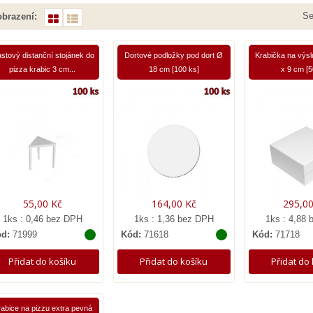
Se
brazení:
astový distanční stojánek do
Dortové podložky pod dort Ø
Krabička na výsl
pizza krabic 3 cm...
18 cm [100 ks]
x 9 cm [5
55,00 Kč
164,00 Kč
295,00
1ks : 0,46 bez DPH
1ks : 1,36 bez DPH
1ks : 4,88
d:
71999
Kód:
71618
Kód:
71718
Přidat do košíku
Přidat do košíku
Přidat do
abice na pizzu extra pevná