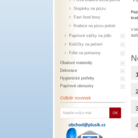
Pi
Stojánky na pizzu
Pap
Fast food boxy
kra
Krabice na pizzu potisk
V kl
Papírové sáčky na jídlo
dalš
Košíčky na pečení
Fólie na potraviny
N
Obalové materiály
Dekorace
Hygienické potřeby
Papírové ubrousky
Odběr novinek
OK