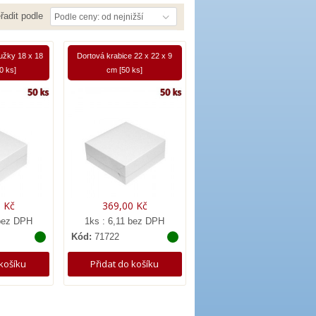
řadit podle
Podle ceny: od nejnižší
užky 18 x 18
Dortová krabice 22 x 22 x 9
0 ks]
cm [50 ks]
 Kč
369,00 Kč
 bez DPH
1ks : 6,11 bez DPH
Kód:
71722
 košíku
Přidat do košíku