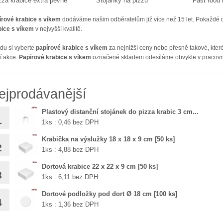
zza krabice extra pevné
Stojánky na pizzu
Fast food
írové krabice s víkem
dodáváme našim odběratelům již více než 15 let. Pokaždé
bice s víkem
v nejvyšší kvalitě.
idu si vyberte
papírové krabice s víkem
za nejnižší ceny nebo přesně takové, kter
í akce.
Papírové krabice s víkem
označené skladem odesíláme obvykle v pracovní 
ejprodávanější
Plastový distanční stojánek do pizza krabic 3 cm...
1
1ks : 0,46 bez DPH
Krabička na výslužky 18 x 18 x 9 cm [50 ks]
2
1ks : 4,88 bez DPH
Dortová krabice 22 x 22 x 9 cm [50 ks]
3
1ks : 6,11 bez DPH
Dortové podložky pod dort Ø 18 cm [100 ks]
4
1ks : 1,36 bez DPH