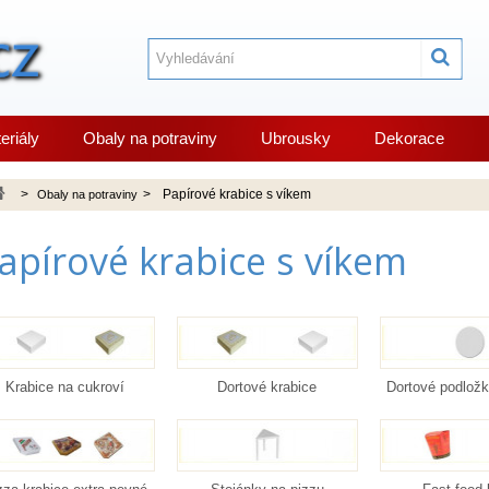
eriály
Obaly na potraviny
Ubrousky
Dekorace
>
>
Papírové krabice s víkem
Obaly na potraviny
apírové krabice s víkem
Krabice na cukroví
Dortové krabice
Dortové podložk