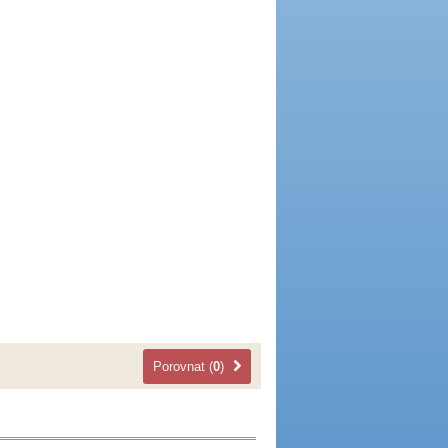
Porovnat (
0
)