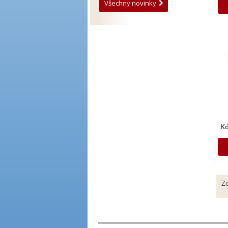
Všechny novinky
Kó
Zo