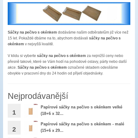
Sáčky na pečivo s okénkem
dodáváme našim odběratelům již více než
15 let. Pokaždé dbáme na to, abychom dodávali
sáčky na pečivo s
okénkem
v nejvyšší kvalitě.
V klidu si vyberte
sáčky na pečivo s okénkem
za nejnižší ceny nebo
přesně takové, které se Vám hodí na pohodové oslavy, párty nebo další
akce.
Sáčky na pečivo s okénkem
označené skladem odesíláme
obvykle v pracovní dny do 24 hodin od přijetí objednávky.
Nejprodávanější
Papírové sáčky na pečivo s okénkem velké
1
(18+6 x 32...
1ks : 0,75 bez DPH
Papírové sáčky na pečivo s okénkem - malé
2
(15+6 x 29...
908,00 Kč
1ks : 0,59 bez DPH