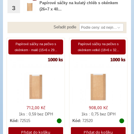
Papírové sáčky na kulatý chléb s okénkem
3
(26+7 x 40...
712,00 Kč
1ks : 1,1 bez DPH
1 337,00 Kč
Seřadit podle
Podle ceny: od nejnižší
Papírové sáčky na pečivo s
Papírové sáčky na pečivo s
okénkem - malé (15+6 x 29...
okénkem velké (18+6 x 32...
712,00 Kč
908,00 Kč
1ks : 0,59 bez DPH
1ks : 0,75 bez DPH
Kód:
72515
Kód:
72520
Přidat do košíku
Přidat do košíku