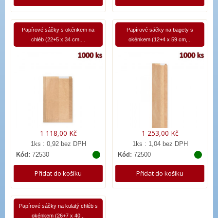
Papírové sáčky s okénkem na
Papírové sáčky na bagety s
chléb (22+5 x 34 cm,...
okénkem (12+4 x 59 cm,...
1 118,00 Kč
1 253,00 Kč
1ks : 0,92 bez DPH
1ks : 1,04 bez DPH
Kód:
72530
Kód:
72500
Přidat do košíku
Přidat do košíku
Papírové sáčky na kulatý chléb s
okénkem (26+7 x 40...