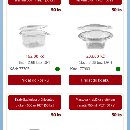
hranatá 500 ml rPET [50 ks]
víčkem 375 ml PET [50 ks]
162,00 Kč
203,00 Kč
1ks : 2,68 bez DPH
1ks : 3,36 bez DPH
Kód:
77705
Kód:
77903
Přidat do košíku
Přidat do košíku
Krabička kulatá průhledná s
Plastová krabička s víčkem
víčkem 500 ml PET [50 ks]
hranatá 750 ml rPET [50 ks]