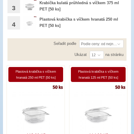
Krabička kulatá průhledná s víčkem 375 ml
3
PET [50 ks]
162,00 Kč
1ks : 3,36 bez DPH
Plastová krabička s víčkem hranatá 250 ml
4
PET [50 ks]
203,00 Kč
1ks : 1,88 bez DPH
113,00 Kč
Seřadit podle
Podle ceny: od nejnižší
Ukázat
na stránku
12
Plastová krabička s víčkem
Plastová krabička s víčkem
hranatá 250 ml PET [50 ks]
hranatá 125 ml PET [50 ks]