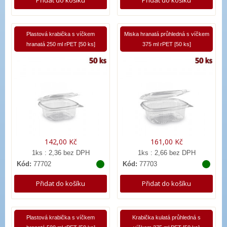
Plastová krabička s víčkem
Miska hranatá průhledná s víčkem
hranatá 250 ml rPET [50 ks]
375 ml rPET [50 ks]
142,00 Kč
161,00 Kč
1ks : 2,36 bez DPH
1ks : 2,66 bez DPH
Kód:
77702
Kód:
77703
Přidat do košíku
Přidat do košíku
Plastová krabička s víčkem
Krabička kulatá průhledná s