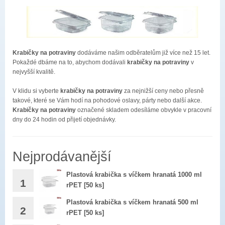
Krabičky na potraviny
dodáváme našim odběratelům již více než 15 let.
Pokaždé dbáme na to, abychom dodávali
krabičky na potraviny
v
nejvyšší kvalitě.
V klidu si vyberte
krabičky na potraviny
za nejnižší ceny nebo přesně
takové, které se Vám hodí na pohodové oslavy, párty nebo další akce.
Krabičky na potraviny
označené skladem odesíláme obvykle v pracovní
dny do 24 hodin od přijetí objednávky.
Nejprodávanější
Plastová krabička s víčkem hranatá 1000 ml
1
rPET [50 ks]
1ks : 4,7 bez DPH
Plastová krabička s víčkem hranatá 500 ml
2
rPET [50 ks]
284,00 Kč
1ks : 2,68 bez DPH