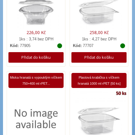
226,00 Kč
258,00 Kč
1ks : 3,74 bez DPH
1ks : 4,27 bez DPH
Kód:
77905
Kód:
77707
Přidat do košíku
Přidat do košíku
Miska hranatá s vypouklým víčkem
Plastová krabička s víčkem
750+400 ml rPET...
hranatá 1000 ml rPET [50 ks]